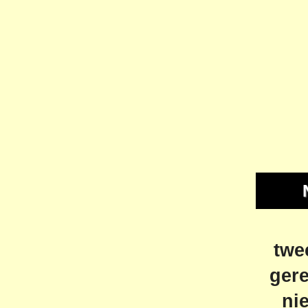
twe
gere
ni