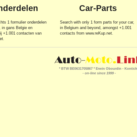
nderdelen
Car-Parts
chts 1
formulier
onderdelen
Search with only 1
form
parts for your car,
, in gans Belgie en
in Belgium and beyond, amongst +1.001
ij +1.001 contacten van
contacts from www.reKup.net.
et.
* BTW BE0631705867 * Erwin Obourdin - Kontich
- on-line since 1999 -