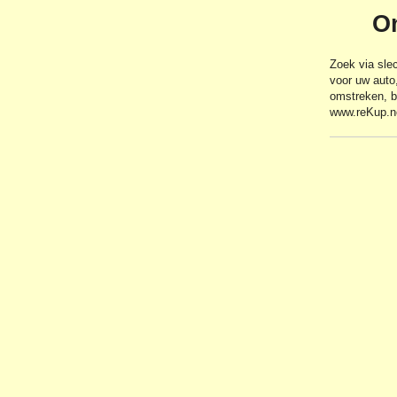
O
Zoek via sle
voor uw auto
omstreken, b
www.reKup.n