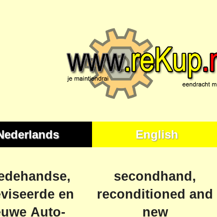
Nederlands
English
edehandse,
secondhand,
viseerde en
reconditioned and
euwe
Auto-
new